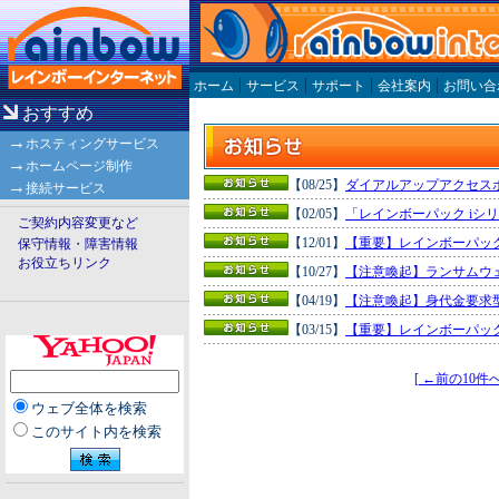
|
|
|
|
ホーム
サービス
サポート
会社案内
お問い合
おすすめ
→
ホスティングサービス
→
ホームページ制作
→
【08/25】
ダイアルアップアクセス
接続サービス
【02/05】
「レインボーパック iシリ
ご契約内容変更など
【12/01】
【重要】レインボーパック
保守情報
・
障害情報
お役立ちリンク
【10/27】
【注意喚起】ランサムウェア
【04/19】
【注意喚起】身代金要求
【03/15】
【重要】レインボーパック 
[ ←前の10件へ
ウェブ全体を検索
このサイト内を検索